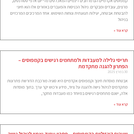
קמפוסים אקדמיים הם מרחבים דינמיים המאכלסים מדי יום אלפי סטודנטים,
מרצים, עובדים ומבקרים. ניהול הכניסות והמעברים באזורים אלו הוא חיוני
להבטחת אבטחה, יעילות תנועתית ונוחות השימוש. אחד המרכיבים המרכזיים
בניהול
קרא עוד »
תריסי גלילה למעבדות ולמתחמים רגישים בקמפוסים –
הפתרון להגנה מתקדמת
30 במרץ 2025
אבטחת מוסדות חינוך וקמפוסים אקדמיים היא סוגיה מורכבת הדורשת פתרונות
מתקדמים לניהול גישה ולהגנה על ציוד, מידע ורכוש יקר ערך. בתוך מוסדות
אלה, ישנם מתחמים רגישים במיוחד כמו מעבדות מחקר,
קרא עוד »
שערים קונזוליים בקמפוסים – פתרון עמיד ואמין לניהול גישה