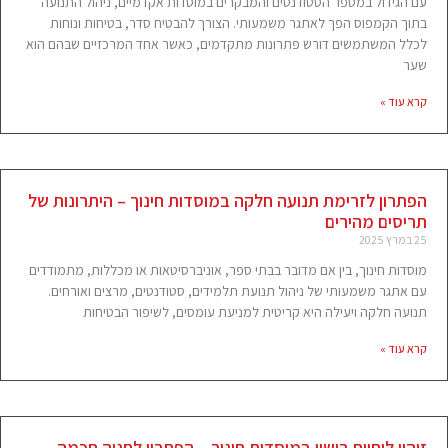
עם הגידול במספר הסטודנטים והמבקרים במוסדות אקדמיים, ניהול התנועה
בתוך הקמפוס הפך לאתגר משמעותי. הצורך להבטיח סדר, בטיחות ונוחות
לכלל המשתמשים דורש פתרונות מתקדמים, כאשר אחד המרכזיים שבהם הוא
שער
קרא עוד »
הפתרון לזרימת תנועה חלקה במוסדות חינוך – היתרונות של
תריסים מהירים
25 במרץ 2025
מוסדות חינוך, בין אם מדובר בבתי ספר, אוניברסיטאות או מכללות, מתמודדים
עם אתגר משמעותי של ניהול תנועת תלמידים, סטודנטים, מרצים ואורחים.
תנועה חלקה ויעילה היא קריטית למניעת עומסים, לשיפור הבטיחות
קרא עוד »
זיהוי לוחיות רישוי במוסדות חינוך – הפתרון לחניה חכמה