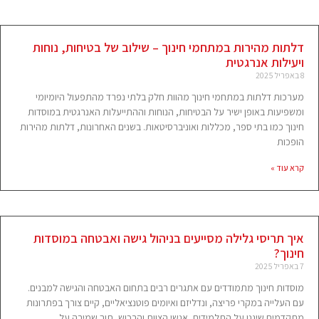
דלתות מהירות במתחמי חינוך – שילוב של בטיחות, נוחות
ויעילות אנרגטית
8 באפריל 2025
מערכות דלתות במתחמי חינוך מהוות חלק בלתי נפרד מהתפעול היומיומי
ומשפיעות באופן ישיר על הבטיחות, הנוחות וההתייעלות האנרגטית במוסדות
חינוך כמו בתי ספר, מכללות ואוניברסיטאות. בשנים האחרונות, דלתות מהירות
הופכות
קרא עוד »
איך תריסי גלילה מסייעים בניהול גישה ואבטחה במוסדות
חינוך?
7 באפריל 2025
מוסדות חינוך מתמודדים עם אתגרים רבים בתחום האבטחה והגישה למבנים.
עם העלייה במקרי פריצה, ונדליזם ואיומים פוטנציאליים, קיים צורך בפתרונות
מתקדמים שיגנו על התלמידים, אנשי הצוות והרכוש, תוך שמירה על