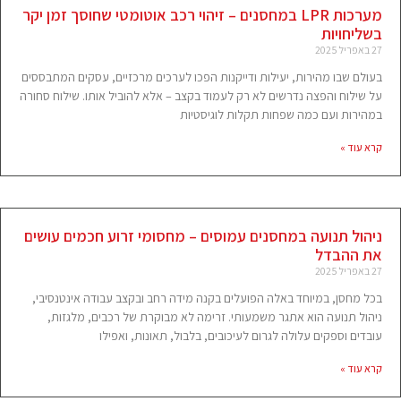
מערכות LPR במחסנים – זיהוי רכב אוטומטי שחוסך זמן יקר
בשליחויות
27 באפריל 2025
בעולם שבו מהירות, יעילות ודייקנות הפכו לערכים מרכזיים, עסקים המתבססים
על שילוח והפצה נדרשים לא רק לעמוד בקצב – אלא להוביל אותו. שילוח סחורה
במהירות ועם כמה שפחות תקלות לוגיסטיות
קרא עוד »
ניהול תנועה במחסנים עמוסים – מחסומי זרוע חכמים עושים
את ההבדל
27 באפריל 2025
בכל מחסן, במיוחד באלה הפועלים בקנה מידה רחב ובקצב עבודה אינטנסיבי,
ניהול תנועה הוא אתגר משמעותי. זרימה לא מבוקרת של רכבים, מלגזות,
עובדים וספקים עלולה לגרום לעיכובים, בלבול, תאונות, ואפילו
קרא עוד »