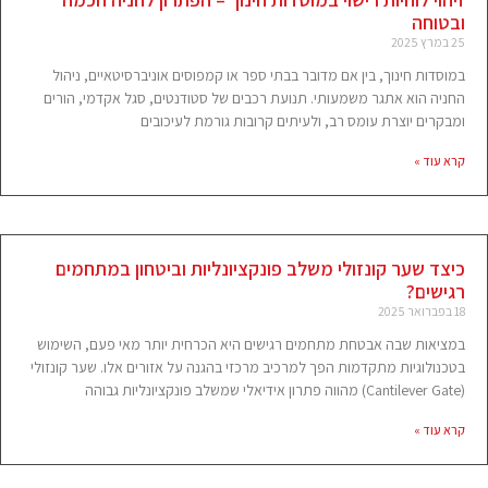
ובטוחה
25 במרץ 2025
במוסדות חינוך, בין אם מדובר בבתי ספר או קמפוסים אוניברסיטאיים, ניהול
החניה הוא אתגר משמעותי. תנועת רכבים של סטודנטים, סגל אקדמי, הורים
ומבקרים יוצרת עומס רב, ולעיתים קרובות גורמת לעיכובים
קרא עוד »
כיצד שער קונזולי משלב פונקציונליות וביטחון במתחמים
רגישים?
18 בפברואר 2025
במציאות שבה אבטחת מתחמים רגישים היא הכרחית יותר מאי פעם, השימוש
בטכנולוגיות מתקדמות הפך למרכיב מרכזי בהגנה על אזורים אלו. שער קונזולי
(Cantilever Gate) מהווה פתרון אידיאלי שמשלב פונקציונליות גבוהה
קרא עוד »