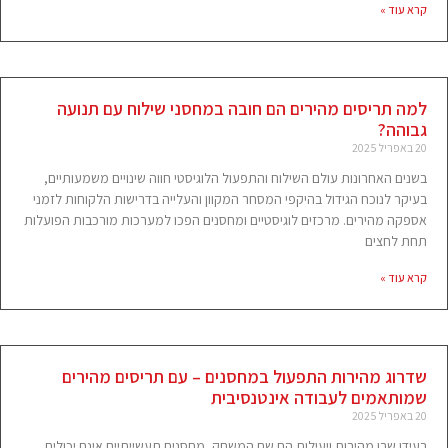
קרא עוד »
למה תריסים מהירים הם חובה במחסני שילוח עם תנועה
גבוהה?
20 באפריל 2025
בשנים האחרונות עולם השילוח והתפעול הלוגיסטי חווה שינויים משמעותיים,
בעיקר לנוכח הגידול בהיקפי המסחר המקוון והעלייה בדרישות הלקוחות לזמני
אספקה מהירים. מרכזים לוגיסטיים ומחסנים הפכו למערכות מורכבות הפועלות
תחת לחצים
קרא עוד »
שדרוג מהירות התפעול במחסנים – עם תריסים מהירים
שמותאמים לעבודה אינטנסיבית
20 באפריל 2025
בעידן שבו מהירות ויעילות הם שם המשחק, מחסנים תעשייתיים אינם יכולים